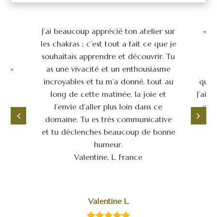
ux
J’ai beaucoup apprécié ton atelier sur
« J
son
les chakras ; c’est tout a fait ce que je
j’
our
souhaitais apprendre et découvrir. Tu
yo
a! »
as une vivacité et un enthousiasme
to
incroyables et tu m’a donné, tout au
qu’on
long de cette matinée, la joie et
J’ai 
l’envie d’aller plus loin dans ce
ce 
domaine. Tu es très communicative
appr
et tu déclenches beaucoup de bonne
p
humeur.
Valentine, L. France
Valentine L.