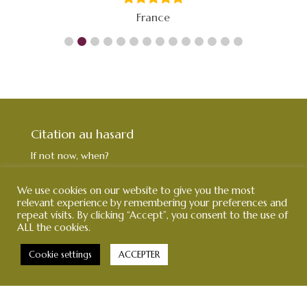
France
Citation au hasard
If not now, when?
—
The Talmud
Prochaine citation »
We use cookies on our website to give you the most
relevant experience by remembering your preferences and
repeat visits. By clicking “Accept”, you consent to the use of
ALL the cookies.
Cookie settings
ACCEPTER
YOGA deux MONDES® 2020 | Marque et Modèles