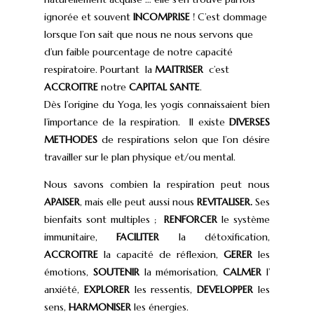
ignorée et souvent
INCOMPRISE
! C’est dommage
lorsque l’on sait que nous ne nous servons que
d’un faible pourcentage de notre capacité
respiratoire. Pourtant la
MAITRISER
c’est
ACCROITRE
notre
CAPITAL SANTE
.
Dès l’origine du Yoga, les yogis connaissaient bien
l’importance de la respiration. Il existe
DIVERSES
METHODES
de respirations selon que l’on désire
travailler sur le plan physique et/ou mental.
Nous savons combien la respiration peut nous
APAISER
, mais elle peut aussi nous
REVITALISER.
Ses
bienfaits sont multiples ;
RENFORCER
le système
immunitaire,
FACILITER
la détoxification,
ACCROITRE
la capacité de réflexion,
GERER
les
émotions,
SOUTENIR
la mémorisation,
CALMER
l’
anxiété,
EXPLORER
les ressentis,
DEVELOPPER
les
sens,
HARMONISER
les énergies.