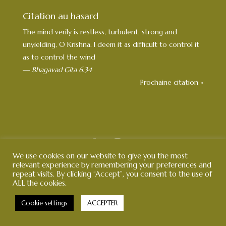
Citation au hasard
The mind verily is restless, turbulent, strong and
unyielding, O Krishna. I deem it as difficult to control it
as to control the wind
—
Bhagavad Gita 6.34
Prochaine citation »
We use cookies on our website to give you the most
YOGA deux MONDES® 2020 | Marque et Modèles
relevant experience by remembering your preferences and
repeat visits. By clicking “Accept”, you consent to the use of
déposés |
Mentions Légales - CGV
|
Politique de
ALL the cookies.
Confidentialité
L’abus d’alcool est dangereux pour la santé | Drink with
Cookie settings
ACCEPTER
moderation